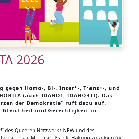
TA 2026
ag gegen Homo-, Bi-, Inter*-, Trans*-, und
DAHOBITA (auch IDAHOT, IDAHOBIT). Das
rzen der Demokratie“ ruft dazu auf,
, Gleichheit und Gerechtigkeit zu
t!“ des Queeren Netzwerks NRW und des
rnationale Motto an: Es gilt, Haltung zu zeigen für