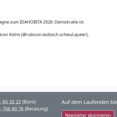
gne zum IDAHOBITA 2026: Demokratie ist
con Kölns (@rubicon.lesbisch.schwul.queer),
– 65 32 22
(Büro)
Auf dem Laufenden bl
– 766 80 76
(Beratung)
Newsletter abonnieren