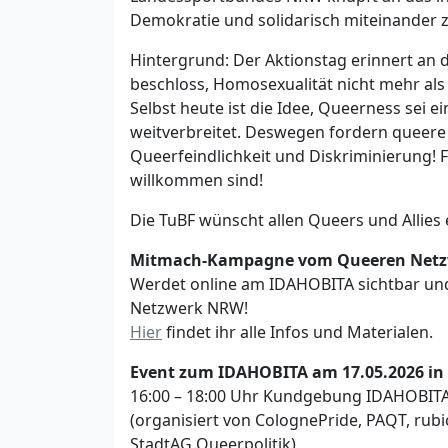
Demokratie und solidarisch miteinander z
Hintergrund: Der Aktionstag erinnert an
beschloss, Homosexualität nicht mehr als 
Selbst heute ist die Idee, Queerness sei e
weitverbreitet. Deswegen fordern queer
Queerfeindlichkeit und Diskriminierung! F
willkommen sind!
Die TuBF wünscht allen Queers und Alli
Mitmach-Kampagne vom Queeren Net
Werdet online am IDAHOBITA sichtbar und
Netzwerk NRW!
Hier
findet ihr alle Infos und Materialen.
Event zum IDAHOBITA am 17.05.2026 in 
16:00 – 18:00 Uhr Kundgebung IDAHOBITA
(organisiert von ColognePride, PAQT, rubi
StadtAG Queerpolitik)